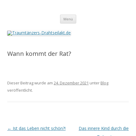
Traumtänzers-Drahtseilakt.de
Springe
Menü
zum
Inhalt
Wann kommt der Rat?
Dieser Beitrag wurde am
24. Dezember 2021
unter
Blog
veröffentlicht.
Beitrags-
←
Ist das Leben nicht schön?!
Das innere Kind durch die