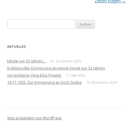
Navigation
Zeiten tragen
→
Suchen
nach:
AKTUELLES
Heute vor 55 Jahren…
22. Dezember 2025
In liebevoller Erinnerung an meine heute vor 52 Jahren
verstorbene Oma Else Powels
17. Mai 2025
14.11.1925: Zur Erinnerung an Erich Stolpe
14. November 2024
Stolz präsentiert von WordPress