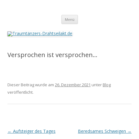
Traumtänzers-Drahtseilakt.de
Springe
Menü
zum
Inhalt
Versprochen ist versprochen…
Dieser Beitrag wurde am
26. Dezember 2021
unter
Blog
veröffentlicht.
Beitrags-
←
Aufsteiger des Tages
Beredsames Schweigen
→