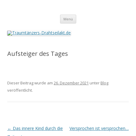
Traumtänzers-Drahtseilakt.de
Springe
Menü
zum
Inhalt
Aufsteiger des Tages
Dieser Beitrag wurde am
26. Dezember 2021
unter
Blog
veröffentlicht.
Beitrags-
←
Das innere Kind durch die
Versprochen ist versprochen…