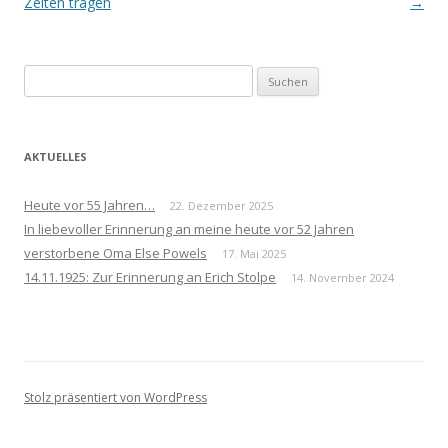
Navigation
Zeiten tragen
→
Suchen
nach:
AKTUELLES
Heute vor 55 Jahren…
22. Dezember 2025
In liebevoller Erinnerung an meine heute vor 52 Jahren
verstorbene Oma Else Powels
17. Mai 2025
14.11.1925: Zur Erinnerung an Erich Stolpe
14. November 2024
Stolz präsentiert von WordPress