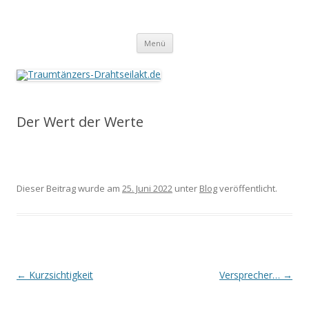
Traumtänzers-Drahtseilakt.de
Springe
Menü
zum
Inhalt
Der Wert der Werte
Dieser Beitrag wurde am
25. Juni 2022
unter
Blog
veröffentlicht.
Beitrags-
←
Kurzsichtigkeit
Versprecher…
→
Navigation