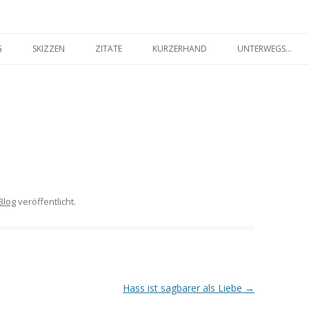
seilakt.de
Springe
zum
G
SKIZZEN
ZITATE
KURZERHAND
UNTERWEGS…
Inhalt
FARBIG
SCHWARZ-WEISS
Blog
veröffentlicht.
Hass ist sagbarer als Liebe
→