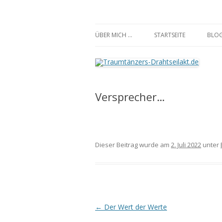
Traumtänzers-Draht
ÜBER MICH …
STARTSEITE
BLO
Versprecher…
Dieser Beitrag wurde am
2. Juli 2022
unter
Beitrags-
←
Der Wert der Werte
Navigation